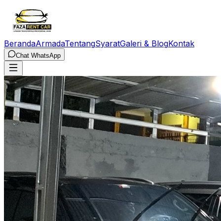
Beranda
Armada
Tentang
Syarat
Galeri & Blog
Kontak
Chat WhatsApp